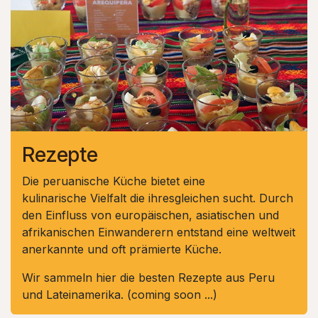
Rezepte
Die peruanische Küche bietet eine
kulinarische Vielfalt die ihresgleichen sucht. Durch
den Einfluss von europäischen, asiatischen und
afrikanischen Einwanderern entstand eine weltweit
anerkannte und oft prämierte Küche.
Wir sammeln hier die besten Rezepte aus Peru
und Lateinamerika. (coming soon ...)