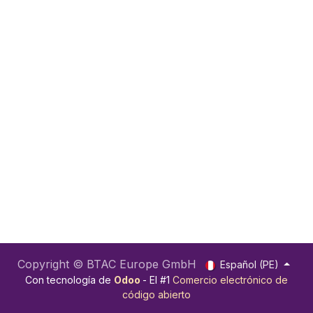
Copyright © BTAC Europe GmbH
Español (PE)
Con tecnología de
Odoo
- El #1
Comercio electrónico de
código abierto