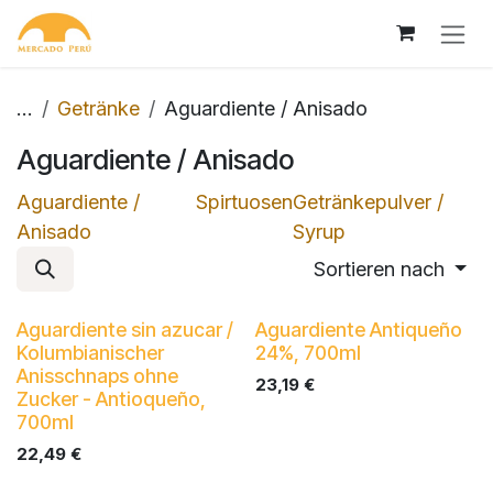
Zum Inhalt springen
...
Getränke
Aguardiente / Anisado
Aguardiente / Anisado
Aguardiente /
Spirtuosen
Getränkepulver /
Anisado
Syrup
Sortieren nach
Neu!
Aguardiente sin azucar /
Aguardiente Antiqueño
Kolumbianischer
24%, 700ml
Anisschnaps ohne
23,19
€
Zucker - Antioqueño,
700ml
22,49
€