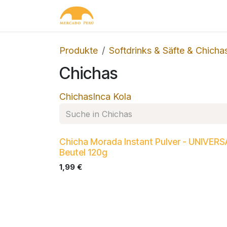
Zum Inhalt springen
Home
Shop
Kontakt
Produkte
Softdrinks & Säfte & Chicha
Chichas
Chichas
Inca Kola
Chicha Morada Instant Pulver - UNIVERS
Beutel 120g
1,99
€