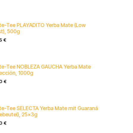
e-Tee PLAYADITO Yerba Mate (Low
t), 500g
5
€
te-Tee NOBLEZA GAUCHA Yerba Mate
ección, 1000g
0
€
e-Tee SELECTA Yerba Mate mit Guaraná
ebeutel), 25x3g
0
€