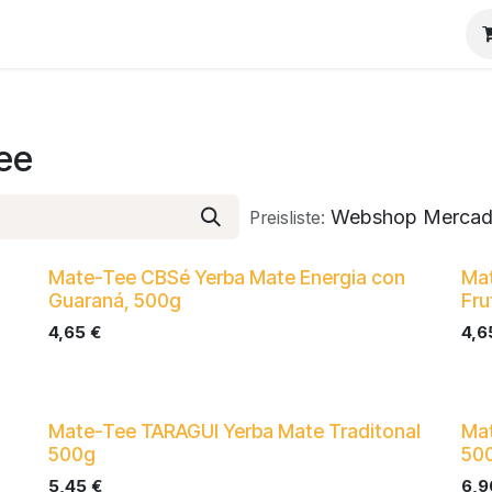
Tee
Webshop Mercad
Preisliste:
Mate-Tee CBSé Yerba Mate Energia con
Mat
Guaraná, 500g
Fru
4,65
€
4,6
Mate-Tee TARAGUI Yerba Mate Traditonal
Mat
500g
50
5,45
€
6,9