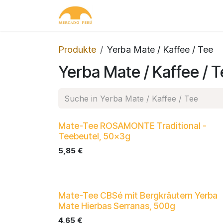
Zum Inhalt springen
Home
Shop
Kontakt
Produkte
Yerba Mate / Kaffee / Tee
Yerba Mate / Kaffee / 
Mate-Tee ROSAMONTE Traditional -
Teebeutel, 50x3g
5,85
€
Mate-Tee CBSé mit Bergkräutern Yerba
Mate Hierbas Serranas, 500g
4,65
€