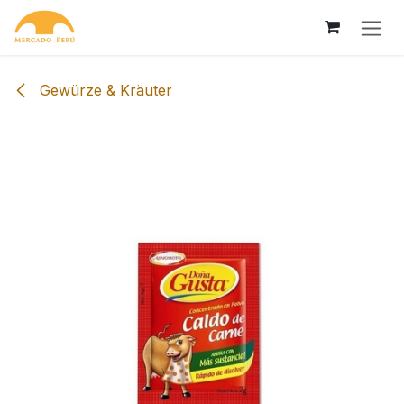
Zum Inhalt springen
Gewürze & Kräuter