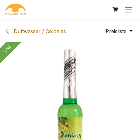
Zum Inhalt springen
Duftwasser / Colonias
Preisliste
Neu!