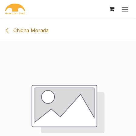
Skip to Content
Chicha Morada