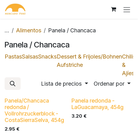
Ir al contenido
...
Alimentos
Panela / Chancaca
Panela / Chancaca
Pastas
Salsas
Snacks
Dessert &
Frijoles/Bohnen
Chilis
Aufstriche
&
Ajíes
Lista de precios
Ordenar por
Panela/Chancaca
Panela redonda -
redonda /
LaGuacamaya, 454g
Vollrohrzuckerblock -
3.20
€
CostaSierraSelva, 454g
2.95
€