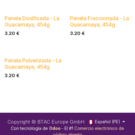
Panela Dosificada - La
Panela Fraccionada - La
Guacamaya, 454g
Guacamaya, 454g
3.20
€
3.20
€
Panela Pulverizada - La
Guacamaya, 454g
3.20
€
Copyright © BTAC Europe GmbH
Español (PE)
Con tecnología de
Odoo
- El #1
Comercio electrónico de
código abierto