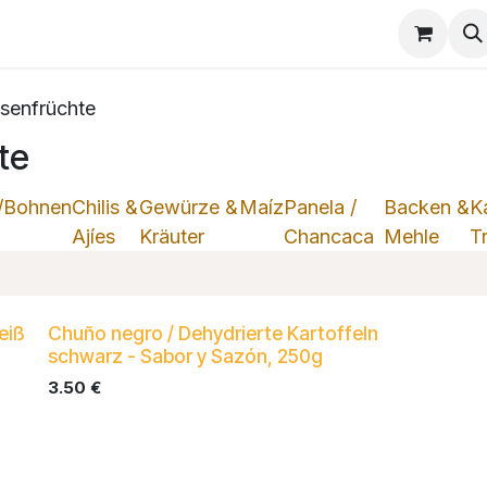
s
lsenfrüchte
te
s/Bohnen
Chilis &
Gewürze &
Maíz
Panela /
Backen &
K
Ajíes
Kräuter
Chancaca
Mehle
T
eiß
Chuño negro / Dehydrierte Kartoffeln
schwarz - Sabor y Sazón, 250g
3.50
€