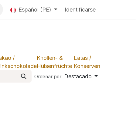
Español (PE)
Identificarse
akao /
Knollen- &
Latas /
rinkschokolade
Hülsenfrüchte
Konserven
Destacado
Ordenar por: