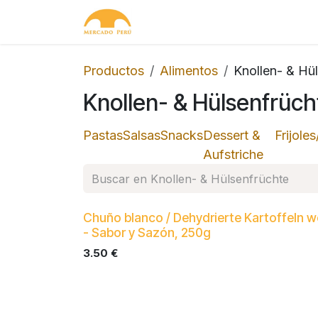
Ir al contenido
Inicio
Tienda
Contácteno
Productos
Alimentos
Knollen- & Hü
Knollen- & Hülsenfrüch
Pastas
Salsas
Snacks
Dessert &
Frijole
Aufstriche
Chuño blanco / Dehydrierte Kartoffeln w
- Sabor y Sazón, 250g
3.50
€