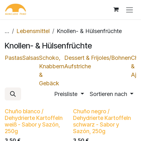
Zum Inhalt springen
...
Lebensmittel
Knollen- & Hülsenfrüchte
Knollen- & Hülsenfrüchte
Pastas
Salsas
Schoko,
Dessert &
Frijoles/Bohnen
Chil
Knabbern
Aufstriche
&
&
Ajíe
Gebäck
Preisliste
Sortieren nach
Chuño blanco /
Chuño negro /
Dehydrierte Kartoffeln
Dehydrierte Kartoffeln
weiß - Sabor y Sazón,
schwarz - Sabor y
250g
Sazón, 250g
3,50
€
3,50
€