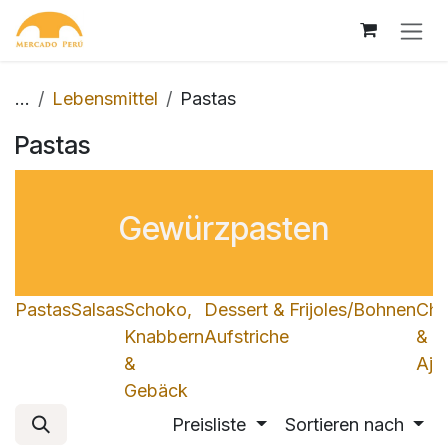
Zum Inhalt springen
...
Lebensmittel
Pastas
Pastas
Gewürzpasten
Pastas
Salsas
Schoko,
Dessert &
Frijoles/Bohnen
Chil
Knabbern
Aufstriche
&
&
Ajíe
Gebäck
Preisliste
Sortieren nach