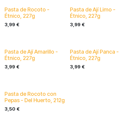
Neu!
Neu!
Pasta de Rocoto -
Pasta de Ají Limo -
Étnico, 227g
Étnico, 227g
3,99
€
3,99
€
Neu!
Neu!
Pasta de Ají Amarillo -
Pasta de Ají Panca -
Étnico, 227g
Étnico, 227g
3,99
€
3,99
€
Pasta de Rocoto con
Pepas - Del Huerto, 212g
3,50
€