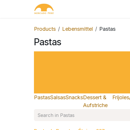
Skip to Content
Home
Shop
Contact us
Products
Lebensmittel
Pastas
Pastas
Pastas
Salsas
Snacks
Dessert &
Frijole
Aufstriche