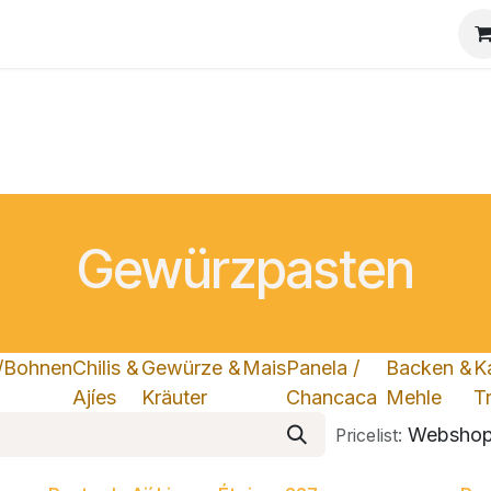
Gewürzpasten
s/Bohnen
Chilis &
Gewürze &
Mais
Panela /
Backen &
K
Ajíes
Kräuter
Chancaca
Mehle
T
Webshop
Pricelist: