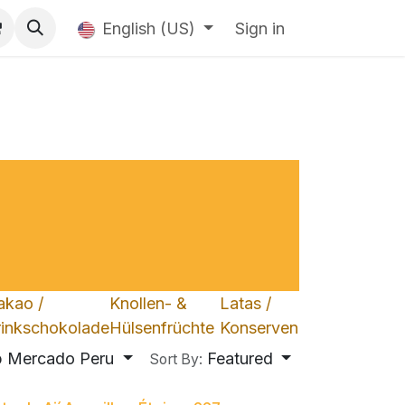
English (US)
Sign in
akao /
Knollen- &
Latas /
rinkschokolade
Hülsenfrüchte
Konserven
 Mercado Peru
Featured
Sort By: