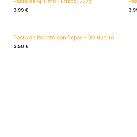
New!
Ne
Pasta de Ají Limo - Étnico, 227g
Pas
3.99
€
3.9
Pasta de Rocoto con Pepas - Del Huerto
3.50
€